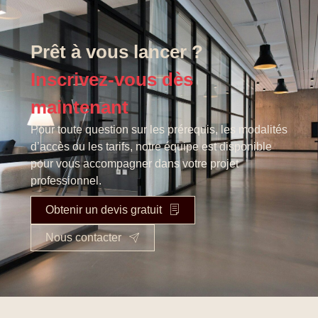
Prêt à vous lancer ?
Inscrivez-vous dès
maintenant
Pour toute question sur les prérequis, les modalités
d’accès ou les tarifs, notre équipe est disponible
pour vous accompagner dans votre projet
professionnel.
Obtenir un devis gratuit
Nous contacter